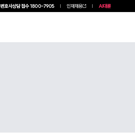
변호사상담 접수
1800-7905
인재채용
AI대륜
구성원 소개
소식/자료
그룹소개
그룹소개
대륜의 강점
오시는 길
글로벌 파트너 로펌
고객의 소리
통합검색