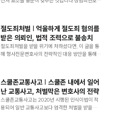
선처 요소를 충분히 갖추는 것입니다.성범죄변호
사의 조력을 통해 구체적인 선처 요소를 확인해 보
구성원 소개
겠습니다.
스토리
절도죄처벌 | 억울하게 절도죄 혐의를
엔터테인먼트전문변호사
받은 의뢰인, 법적 조력으로 불송치
절도죄처벌을 받을 위기에 처하셨다면, 이 글을 통
소식/자료
해 형사전문변호사의 전략적인 대응 방안을 통해
도움을 받아보시길 바랍니다.
언론보도
공지사항
스쿨존교통사고 | 스쿨존 내에서 일어
법률 블로그
난 교통사고, 처벌막은 변호사의 전략
법률서식
스쿨존교통사고는 2020년 시행된 민식이법이 적
용되어 일반 교통사고보다 엄격한 처벌을 받을 수
뉴스레터/브로슈어
있습니다. 이 글을 통해 구체적인 방어 전략을 살펴
세미나
보겠습니다.