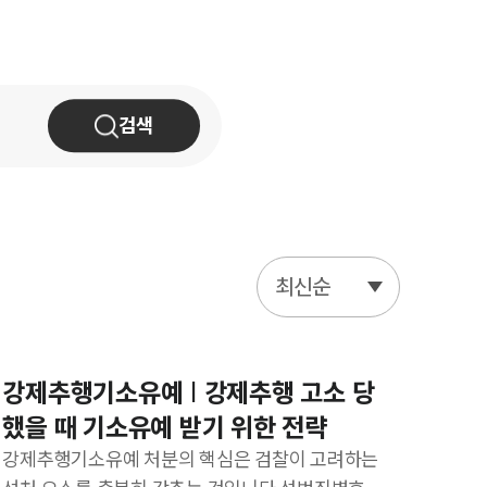
AI대륜
업무사례
검색
주요 업무사례
사례분석/최신동향
법률정보
법률지식인
최신순
고객후기
업무분야
강제추행기소유예 | 강제추행 고소 당
했을 때 기소유예 받기 위한 전략
스포츠엔터테인먼트그룹 업무
강제추행기소유예 처분의 핵심은 검찰이 고려하는
전체