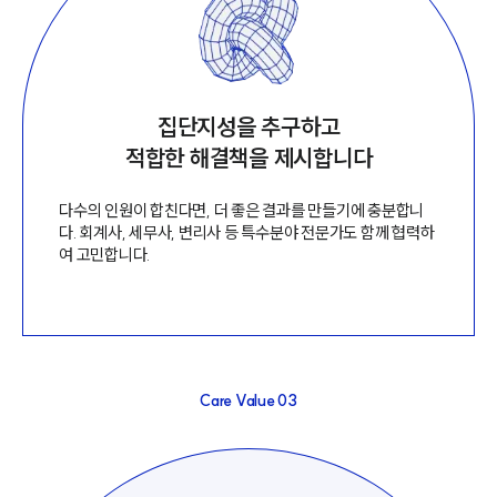
구성원 소개
엔터테인먼트전문변호사
집단지성을 추구하고
적합한 해결책을 제시합니다
소식/자료
다수의 인원이 합친다면, 더 좋은 결과를 만들기에 충분합니
언론보도
다. 회계사, 세무사, 변리사 등 특수분야 전문가도 함께 협력하
공지사항
여 고민합니다.
법률 블로그
법률서식
뉴스레터/브로슈어
세미나
Care Value
03
대륜법률상담예약
대륜법률상담예약