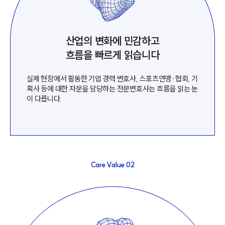
그룹소개
대륜의 강점
오시는 길
글로벌 파트너 로펌
산업의 변화에 민감하고
고객의 소리
통합검색
흐름을 빠르게 읽습니다
AI대륜
실제 현장에서 활동한 기업 경력 변호사, 스포츠연맹·협회, 기
획사 등에 대한 자문을 담당하는 전문변호사는 흐름을 읽는 눈
업무사례
이 다릅니다.
주요 업무사례
사례분석/최신동향
법률정보
법률지식인
고객후기
Care Value
02
업무분야
스포츠엔터테인먼트그룹 업무
전체