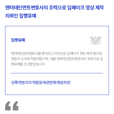
엔터테인먼트변호사의 조력으로 딥페이크 영상 제작
게
의뢰인 집행유예
집행유예
엔터테인먼트변호사를 찾아오신 의뢰인은 딥페이크 영상 제작 혐의로
경찰의 수사에 적발되었으며, 대륜 엔터테인먼트변호사의 조력으로 집
행유예를 선고받았습니다.
성폭력범죄의처벌등에관한특례법위반