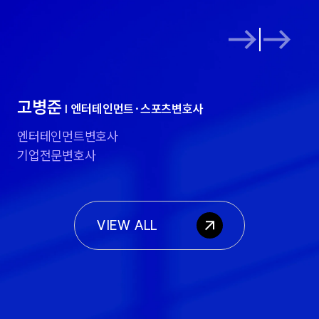
고병준
조
| 엔터테인먼트·스포츠변호사
엔터테인먼트변호사
방
기업전문변호사
엔
VIEW ALL