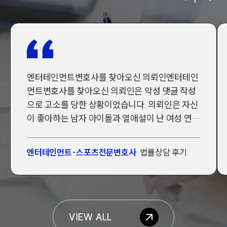
엔터테인먼트변호사를 찾아오신 의뢰인엔터테인
먼트변호사를 찾아오신 의뢰인은 악성 댓글 작성
으로 고소를 당한 상황이었습니다. 의뢰인은 자신
이 좋아하는 남자 아이돌과 열애설이 난 여성 연예
인 A씨의 SNS계정에 지속적으로 악성 댓글을 달
아왔는데요. 이에 소송 방어를 위한 조력을 얻고자
엔터테인먼트·스포츠전문변호사
법률상담 후기
대륜의 엔터테인먼트변호사를 찾아오셨습니다.
엔터테인먼트변호사, 경미한 벌금형으로 사건 방
인재채용
어 성공엔터테인먼트변호사는 악성 댓글 소송 경
만화로 보는 사례
험이 풍부한 변호사들로 수행팀을 구성해 사건을
방어했습니다. 사건 결과, 법원은 엔터테인먼트변
VIEW ALL