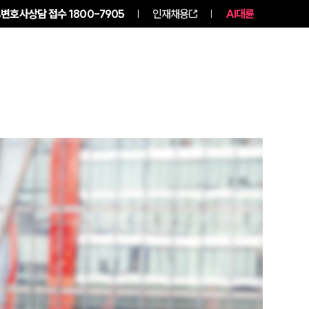
변호사상담 접수
1800-7905
인재채용
AI대륜
구성원 소개
소식/자료