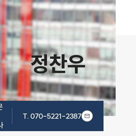
정찬우
 
T.
070-5221-2387
사