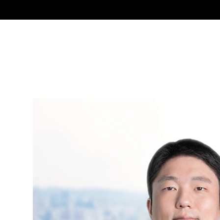
그
정찬우
President Attorney