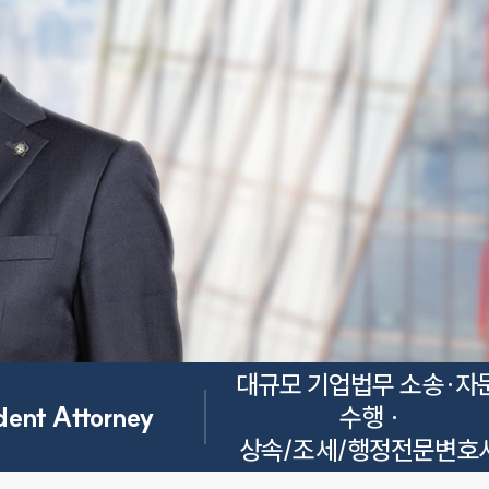
대규모 기업법무 소송·자문
dent Attorney
수행 ·

상속/조세/행정전문변호