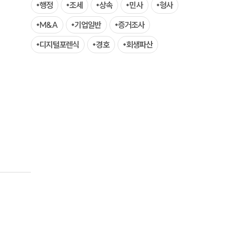
행정
조세
상속
민사
형사
AI대륜
M&A
기업일반
증거조사
디지털포렌식
경호
회생파산
업무사례
주요 업무사례
사례분석/최신동향
법률정보
법률지식인
고객후기
업무분야
스포츠엔터테인먼트그룹 업무