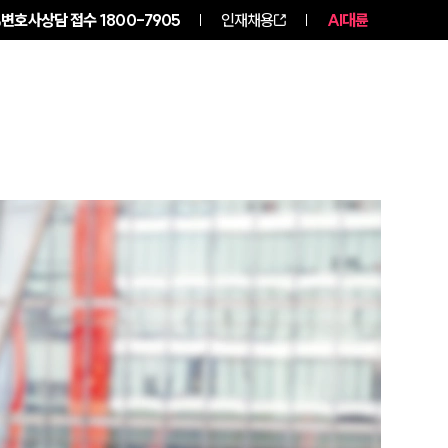
변호사상담 접수
1800-7905
인재채용
AI대륜
구성원 소개
소식/자료