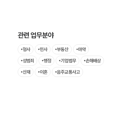
관련 업무분야
형사
민사
부동산
마약
그룹소개
성범죄
행정
기업법무
손해배상
그룹소개
산재
이혼
음주교통사고
대륜의 강점
오시는 길
글로벌 파트너 로펌
고객의 소리
통합검색