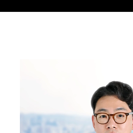
그
임선준
Partner Attorney