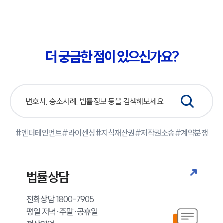
대륜법률상담예약
대륜법률상담예약
더 궁금한 점이 있으신가요?
#엔터테인먼트
#라이센싱
#지식재산권
#저작권소송
#계약분쟁
법률상담
전화상담 1800-7905

평일 저녁·주말·공휴일
