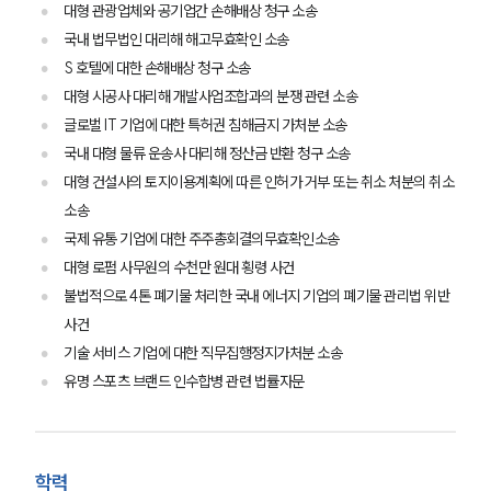
대형 관광업체와 공기업간 손해배상 청구 소송
국내 법무법인 대리해 해고무효확인 소송
S 호텔에 대한 손해배상 청구 소송
대형 시공사 대리해 개발사업조합과의 분쟁 관련 소송
그룹소개
글로벌 IT 기업에 대한 특허권 침해금지 가처분 소송
그룹소개
국내 대형 물류 운송사 대리해 정산금 반환 청구 소송
대륜의 강점
대형 건설사의 토지이용계획에 따른 인허가 거부 또는 취소 처분의 취소
오시는 길
소송
글로벌 파트너 로펌
고객의 소리
국제 유통 기업에 대한 주주총회결의무효확인소송
통합검색
대형 로펌 사무원의 수천만 원대 횡령 사건
AI대륜
불법적으로 4톤 폐기물 처리한 국내 에너지 기업의 폐기물 관리법 위반
사건
업무사례
기술 서비스 기업에 대한 직무집행정지가처분 소송
유명 스포츠 브랜드 인수합병 관련 법률자문
주요 업무사례
사례분석/최신동향
법률정보
법률지식인
학력
고객후기