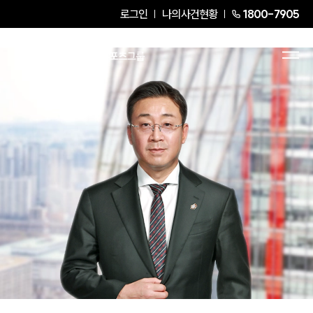
로그인
나의사건현황
1800-7905
고병준
President Attorney