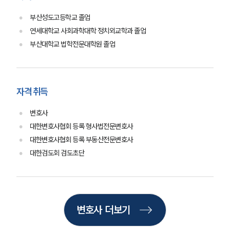
부산성도고등학교 졸업
업무분야
연세대학교 사회과학대학 정치외교학과 졸업
부산대학교 법학전문대학원 졸업
스포츠엔터테인먼트그룹 업무
전체
자격 취득
구성원 소개
변호사
엔터테인먼트전문변호사
대한변호사협회 등록 형사법전문변호사
대한변호사협회 등록 부동산전문변호사
소식/자료
대한검도회 검도초단
언론보도
공지사항
법률 블로그
법률서식
변호사 더보기
뉴스레터/브로슈어
세미나