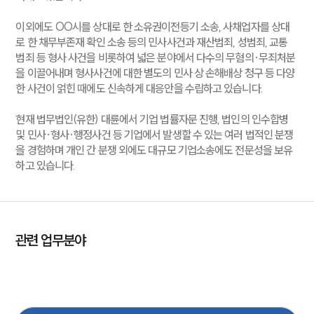
이외에도 OO시를 상대로 한 소유권이전등기 소송, 사채업자를 상대
로 한 채무부존재 확인 소송 등의 민사사건과 재산범죄, 성범죄, 교통
범죄 등 형사 사건을 비롯하여 넓은 분야에서 다수의 무혐의·무죄처분
을 이끌어내며 형사사건에 대한 별도의 민사 상 손해배상 청구 등 다양
한 사건이 얽힌 때에도 신속하게 대응안을 수립하고 있습니다.
현재 법무법인(유한) 대륜에서 기업 법률자문 진행, 법인의 인수합병
및 민사·형사·행정사건 등 기업에서 발생할 수 있는 여러 법적인 분쟁
을 경험하며 개인 간 분쟁 외에도 대규모 기업소송에도 전문성을 보유
하고 있습니다.
관련 업무분야
기업일반
형사
산재
건설
노동
디지털포렌식
중대재해
민사
엔터테인먼트