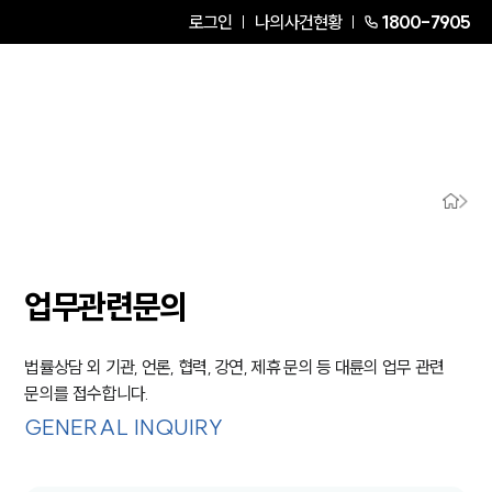
로그인
나의사건현황
1800-7905
그룹소개
그룹소개
대륜의 강점
오시는 길
글로벌 파트너 로펌
고객의 소리
통합검색
AI대륜
업무관련문의
업무사례
법률상담 외 기관, 언론, 협력, 강연, 제휴 문의 등 대륜의 업무 관련
문의를 접수합니다.
주요 업무사례
GENERAL INQUIRY
사례분석/최신동향
법률정보
법률지식인