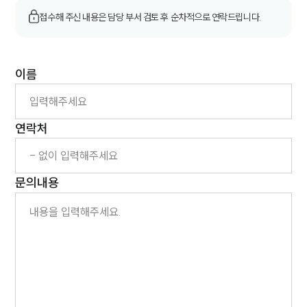
고객후기
접수해 주신 내용은 담당 부서 검토 후 순차적으로 연락드립니다.
업무분야
이름
스포츠엔터테인먼트그룹 업무
전체
연락처
구성원 소개
엔터테인먼트전문변호사
문의내용
소식/자료
언론보도
공지사항
법률 블로그
법률서식
뉴스레터/브로슈어