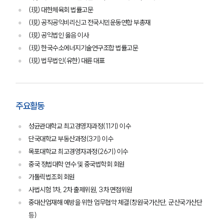
(現) 대한체육회 법률고문
(現) 공직공익비리신고 전국시민운동연합 부총재
(現) 공익법인 옳음 이사
(現) 한국수소에너지기술연구조합 법률고문
(現) 법무법인(유한) 대륜 대표
주요활동
성균관대학교 최고경영자과정(11기) 이수
단국대학교 부동산과정(3기) 이수
목포대학교 최고경영자과정(26기) 이수
중국 정법대학 연수 및 중국법학회 회원
가톨릭법조회 회원
사법시험 1차, 2차 출제위원, 3차 면접위원
중대산업재해 예방을 위한 업무협약 체결(창원국가산단, 군산국가산단
등)