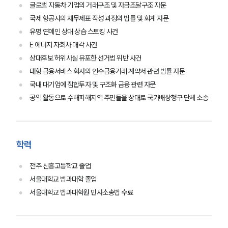
글로벌 자동차 기업의 거래구조 및 자금조달구조 자문
업무분야
국제 항공사의 재무제표 작성 과정의 법률 및 회계 자문
유명 연예인 상대 상습 스토킹 사건
스포츠엔터테인먼트그룹 업무
E 에너지 자회사 매각 사건
전체
상대후보 허위사실 유포한 선거법 위반 사건
대형 금융서비스 회사의 인수금융거래 계약서 관련 법률 자문
구성원 소개
국내 대기업에 집합투자 및 구조화 금융 관련 자문
공익 활동으로 수해피해지역 주민들을 상대로 국가배상청구 단체 소송
엔터테인먼트전문변호사
소식/자료
학력
언론보도
전주 신흥고등학교 졸업
공지사항
법률 블로그
서울대학교 법과대학 졸업
법률서식
서울대학교 법과대학원 민사소송법 수료
뉴스레터/브로슈어
세미나