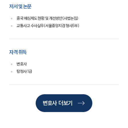
저서 및 논문
대륜법률상담예약
중국 배심제도 현황 및 개선방안(사법논집)
대륜법률상담예약
교통사고 수사실무(서울중앙지검 형사5부)
자격 취득
변호사
탐정사 1급
변호사 더보기