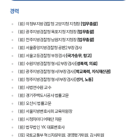
경력
(前) 의정부지방검찰청 고양지청 지청장
[업무총괄]
(前) 광주지방검찰청 목포지청 지청장
[업무총괄]
(前) 전주지방검찰청 남원지청 지청장
[업무총괄]
(前) 서울중앙지방검찰청 공판2부장검사
(前) 서울고등검찰청 부장검사
[국가송무, 항고]
(前) 수원지방검찰청 형사2부장검사
[성폭력, 의료]
(前) 광주지방검찰청 형사1부장검사
[학교폭력, 지식재산권]
(前) 청주지방검찰청 형사1부장검사
[선거, 노동]
(前) 사법연수원 교수
(前) 경기주택도시공사 법률고문
(前) 오산시 법률고문
(前) 서울지방변호사회 교육위원장
(前) 시청자미디어재단 자문
(前) 법무법인 YK 대표변호사
(現) 국토교통부 혁신자문위원, 경영평가위원, 감사위원