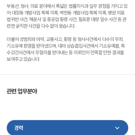
부동산, 형사, 의료 분야에서 폭넓은 법률지식과 실무 경험을 가지고 있
어 대장동 개발사업 특혜 의혹, 백현동 개발사업 특혜 의혹, 병원 의료
법위반 사건, 해운사 및 중공업 횡령 사건, 필로폰 대량 밀수 사건 등 관
련한 굵직한 사건을 다수 맡아 왔습니다.
더불어 성범죄와 마약, 교통사고, 횡령 등 형사사건에서 다수의 무죄,
기소유예 판결을 받아냈으며, 대마 상습흡입사건에서 기소유예를, 특
수강간사건에서 무혐의를 받아내는 등 의뢰인이 만족할 만한 결과를
보여주고 있습니다.
관련 업무분야
형사
마약
지식재산권
기업법무
학교폭력
의료제약
회계감리
M&A
음주교통사고
성범죄
금융
보험