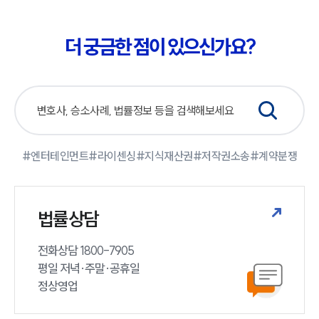
더 궁금한 점이 있으신가요?
#엔터테인먼트
#라이센싱
#지식재산권
#저작권소송
#계약분쟁
법률상담
전화상담 1800-7905

평일 저녁·주말·공휴일

정상영업