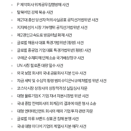
P 제약회사 위계공무집행방해 사건
탈북어민 강제 북송 사건
그룹소개
제21대 총선 당선자 허위사실공표 공직선거법위반 사건
지자체선거 시장 기부행위 공직선거법위반 사건
그룹소개
제2경인고속도로 방음터널 화재 사건
대륜의 강점
글로벌 해운사 대표 특경가법위반(횡령) 사건
오시는 길
글로벌 중공업 기업 대표 특경가법위반(횡령) 사건
글로벌 파트너 로펌
고객의 소리
구례군 수재피해 단체소송 국가배상청구 사건
통합검색
UN 사칭 필로폰 대량 밀수 사건
AI대륜
외국 보험 회사의 국내 금융회사 지분 인수 사건
자금 세탁 및 수십억 횡령 범죄수익은닉규제처벌법 위반 사건
업무사례
코스닥시장 상장사의 상장적격성 실질심사 자문
대형 물류기업 K 기업 자녀 자본시장법 위반 사건
주요 업무사례
국내 종합 전력회사의 회계감리 결과에 따른 형사 소송
사례분석/최신동향
법률정보
대형 엔터테인먼트 회사의 해외 기업 투자 관련 자문
법률지식인
글로벌 의류 브랜드 상표권 침해 분쟁 사건
고객후기
국내 대형 미디어 기업의 계열사 지분 매각 사건