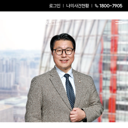
로그인
나의사건현황
1800-7905
김국일
President Attorney