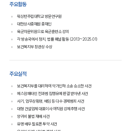
주요활동
워싱턴주립대학교 방문연구원
대한상사중재원 중재인
육군자문위원으로 육군훈련소 강의
각 방송국에서 정치, 법률 패널 활동 (2013~2025.01)
보건복지부 장관상 수상
주요실적
보건복지부를 대리하여 약가인하 소송 승소한 사건
메스암페타민 전과범 집행유예 판결 받아낸 사건
사기, 업무상횡령, 배임 등 다수 경제범죄 사건
대형 건설업체 대표이사 여직원 강제추행 사건
양귀비 불법 재배 사건
유명 배우 필로폰 투약 사건