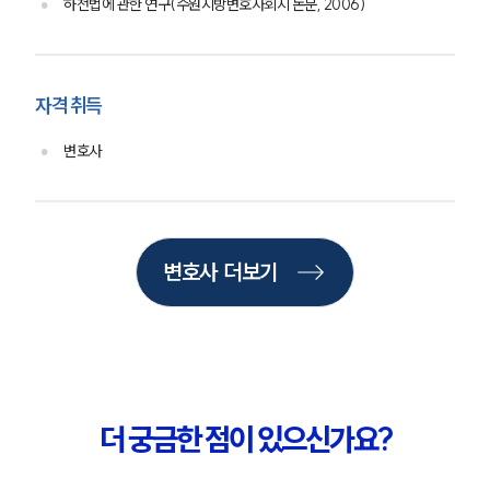
하천법에 관한 연구(수원지방변호사회지 논문, 2006)
스포츠엔터테인먼트그룹 업무
전체
자격 취득
구성원 소개
변호사
엔터테인먼트전문변호사
소식/자료
변호사 더보기
언론보도
공지사항
법률 블로그
법률서식
뉴스레터/브로슈어
세미나
더 궁금한 점이 있으신가요?
대륜법률상담예약