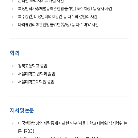
온라인 도박 사이트 개설 사건
그룹소개
특정범죄가중처벌등에관한법률위반(도주치상) 등 형사 사건
특수강간, 미성년자의제강간 등 다수의 성범죄 사건
그룹소개
대륜의 강점
마약류관리에관한법률위반(향정) 등 다수 마약 사건
오시는 길
글로벌 파트너 로펌
고객의 소리
통합검색
학력
AI대륜
경북고등학교 졸업
업무사례
서울대학교 법학과 졸업
서울대학교대학원 졸업
주요 업무사례
사례분석/최신동향
법률정보
법률지식인
저서 및 논문
고객후기
미국행정법상의 재량통제에 관한 연구(서울대학교 대학원 석사학위 논
업무분야
문, 1983)