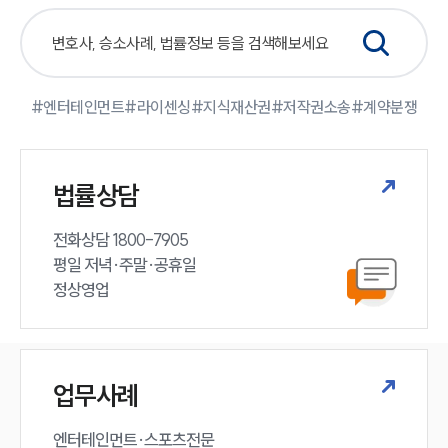
대륜법률상담예약
#엔터테인먼트
#라이센싱
#지식재산권
#저작권소송
#계약분쟁
법률상담
전화상담 1800-7905

평일 저녁·주말·공휴일

정상영업
업무사례
엔터테인먼트·스포츠전문
