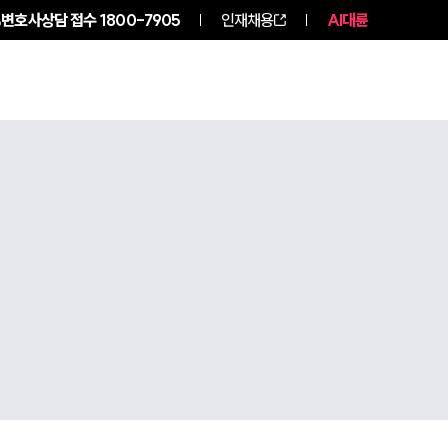
변호사상담 접수
1800-7905
인재채용
AI대륜
구성원 소개
소식/자료
그룹소개
그룹소개
대륜의 강점
오시는 길
글로벌 파트너 로펌