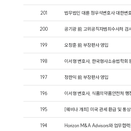
201
법무법인 대륜 정우석변호사 대한변
200
공기광 前 고위공직자범죄수사처 검
199
오창훈 前 부장판사 영입
198
이서형 변호사, 한국형사소송법학회 등
197
정한익 前 부장판사 영입
196
이서형 변호사, 식품의약품안전처 
195
[웨비나 개최] 미국 관세 환급 및 통
194
Horizon M&A Advisors와 업무