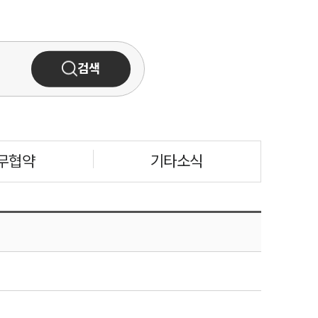
고객의 소리
통합검색
검색
AI대륜
업무사례
주요 업무사례
무협약
기타소식
사례분석/최신동향
법률정보
법률지식인
고객후기
업무분야