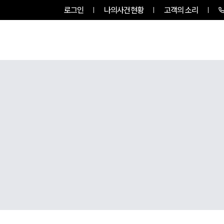
로그인
나의사건현황
고객의 소리
룹소개
업무사례
업무분야