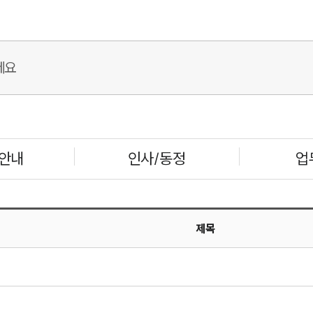
안내
인사/동정
업
제목