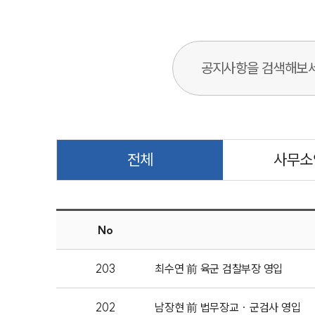
검색어를 입력해주세요.
전체
사무소
No
203
최수연 前 육군 검찰부장 영입
202
남장현 前 법무장교 · 군검사 영입