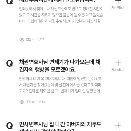
Q
자세히보기
인터넷에서 찾아보니 채권추심에도 법으로 정해진 시간이
있고 그 시간을 지키지 않으면 불법이 될 수 있다고 들었습
니다. 그런데 정확히 채권추심시간대가 언제까지인지 잘
모르겠고 밤이나 새벽에 전화가 오거나 찾아오는 경우도
해당되는지 궁금합니다. 만약 이런 행위가 불법 채권추심
에 해당한다면 실제로 신고나 법적인 대응도 가능한 건지
조회수
4,217
알고 싶습니다.
Q
채권변호사님 변제기가 다가오는데 채
권자의 행방을 모르겠어요.
자세히보기
안녕하세요. 제목 그대로입니다. 예전에 빌렸던 돈이 있어
서 채권자를 찾아갔는데 몇 달전에 이사를 갔다고 하더라
고요? 전화를 해도 안 받고... 변제기가 얼마 안 남았는데 이
런 경우 어떻게 해야되나요? 채권변호사님 답변주시면 감
조회수
3,543
사하겠습니다.
Q
민사변호사님 집 나간 아버지의 채무도