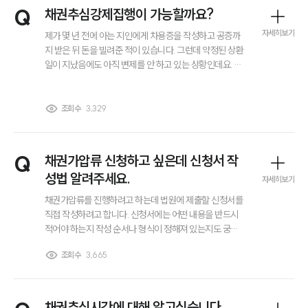
전체
Q
채권추심강제집행이 가능할까요?
자세히보기
제가 몇 년 전에 아는 지인에게 차용증을 작성하고 공증까
지 받은 뒤 돈을 빌려준 적이 있습니다. 그런데 약정된 상환
구성원 소개
일이 지났음에도 아직 변제를 안 하고 있는 상황인데요. 이
런 상황에서 바로 채권을 강제집행할 수 있는지 궁금합니
엔터테인먼트전문변호사
다. 채권추심강제집행 가능할까요?
조회수
3,329
소식/자료
언론보도
Q
채권가압류 신청하고 싶은데 신청서 작
공지사항
성법 알려주세요.
자세히보기
법률 블로그
법률서식
채권가압류를 진행하려고 하는데 법원에 제출할 신청서를
뉴스레터/브로슈어
직접 작성하려고 합니다. 신청서에는 어떤 내용을 반드시
세미나
적어야 하는지 작성 순서나 형식이 정해져 있는지도 궁금
합니다. 채권자와 채무자, 제3채무자 정보는 어떻게 기재
조회수
3,665
해야 하고 가압류할 채권이나 신청 취지, 이유 같은 부분은
대륜법률상담예약
어떻게 작성해야 하는지 알고 싶습니다.
대륜법률상담예약
채권추심시간에 대해 알고싶습니다.