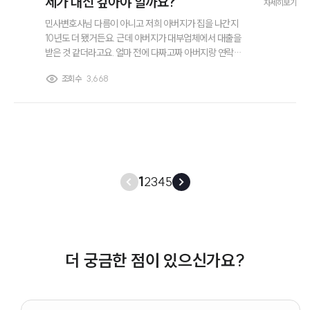
제가 대신 갚아야 할까요?
자세히보기
민사변호사님 다름이 아니고 저희 아버지가 집을 나간지
10년도 더 됐거든요. 근데 아버지가 대부업체에서 대출을
받은 것 같더라고요. 얼마 전에 다짜고짜 아버지랑 연락이
안된다면서 어머니하고 저한테 대신 갚으라고 전화가 오더
조회수
3,668
라고요? 이후에도 계속 밤낮으로 전화를 하는데 이런 경우
저희가 대신 갚아야 되는 걸까요?
1
2
3
4
5
더 궁금한 점이 있으신가요?