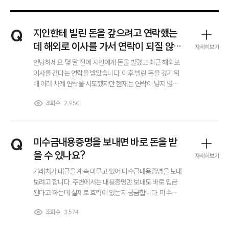
Q
지인한테 빌린 돈을 갚으려고 연락했는
데 해외로 이사를 가서 연락이 되질 않아
자세히보기
요. 변제공탁을 해야 될까요?
안녕하세요. 몇 달 전에 지인에게 돈을 빌렸고 최근 해외로
이사를 간다는 연락을 받았습니다. 이후 빌린 돈을 갚기 위
해 여러 차례 연락을 시도했지만 현재는 연락이 닿지 않는
상황입니다. 이런 경우처럼 채권자와 연락이 되지 않고 이
조회수
2,950
미 해외로 이주한 경우, 변제공탁을 통해 채무를 이행하는
방법을 고려해야 하는지 궁금합니다.
Q
미수금내용증명을 보내면 바로 돈을 받
을 수 있나요?
자세히보기
거래처가 대금을 계속 미루고 있어 미수금내용증명을 보내
보려고 합니다. 주변에서는 내용증명만 보내도 바로 입금
된다고 하는데 실제로 효력이 있는지 궁금합니다. 미수금
내용증명 이후에는 어떤 절차로 진행되는지도 알고 싶습니
조회수
3,574
다.
그룹소개