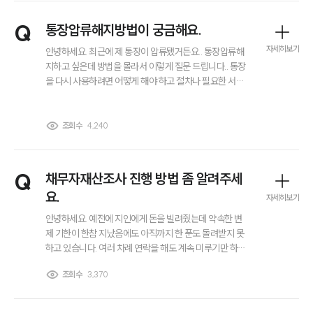
그룹소개
Q
통장압류해지방법이 궁금해요.
대륜의 강점
오시는 길
자세히보기
안녕하세요. 최근에 제 통장이 압류됐거든요.. 통장압류해
글로벌 파트너 로펌
지하고 싶은데 방법을 몰라서 이렇게 질문 드립니다.. 통장
고객의 소리
을 다시 사용하려면 어떻게 해야 하고 절차나 필요한 서류
통합검색
같은 건 무엇이 있는지도 알고 싶습니다. 통장압류해지방
AI대륜
법 알려주실 수 있을까요? 감사합니다.
조회수
4,240
업무사례
Q
채무자재산조사 진행 방법 좀 알려주세
주요 업무사례
사례분석/최신동향
요.
자세히보기
법률정보
안녕하세요. 예전에 지인에게 돈을 빌려줬는데 약속한 변
법률지식인
고객후기
제 기한이 한참 지났음에도 아직까지 한 푼도 돌려받지 못
하고 있습니다. 여러 차례 연락을 해도 계속 미루기만 하고,
요즘은 재산이 없는 것처럼 이야기하며 변제 의지가 없어
조회수
3,370
업무분야
보입니다. 소송을 진행해도 실제로 받을 수 있는 돈이 있는
지부터 확인하고 싶은데 채무자재산조사는 어떻게 진행하
는 건가요?
스포츠엔터테인먼트그룹 업무