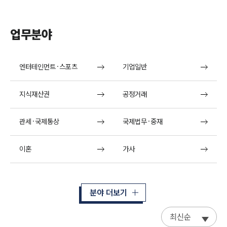
업무분야
엔터테인먼트·스포츠
기업일반
지식재산권
공정거래
관세·국제통상
국제법무·중재
이혼
가사
분야 더보기
최신순