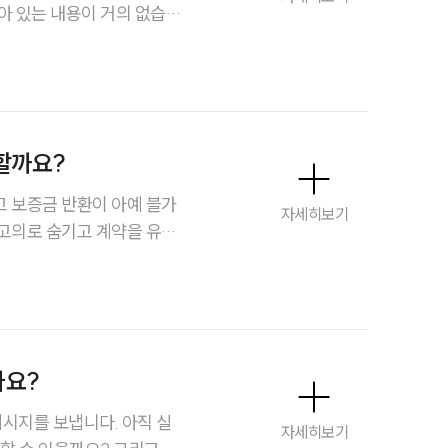
아 있는 내용이 거의 없습
엔터테인먼트전문변호사
용을 복원할 수 있을까요?
소식/자료
언론보도
할까요?
공지사항
 보증금 반환이 아예 블가
자세히보기
법률 블로그
고의로 숨기고 계약을 유도
를 확보해
법률서식
뉴스레터/브로슈어
세미나
나요?
대륜법률상담예약
메시지를 보냅니다. 아직 실
자세히보기