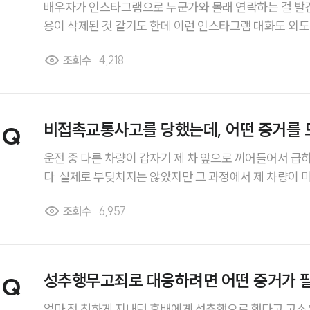
배우자가 인스타그램으로 누군가와 몰래 연락하는 걸 발견
용이 삭제된 것 같기도 한데 이런 인스타그램 대화도 외
궁금합니다. 또 제가 직접 확인하거나 확보할 수 있는 방
조회수
4,218
다.
비접촉교통사고를 당했는데, 어떤 증거를 
Q
운전 중 다른 차량이 갑자기 제 차 앞으로 끼어들어서 
다. 실제로 부딪치지는 않았지만 그 과정에서 제 차량이
수리비가 꽤 발생했습니다. 상대 차량은 그냥 가버렸고
조회수
6,957
로 인정받으려면 어떤 증거가 필요한지, 제가 지금 무엇을
다.
성추행무고죄로 대응하려면 어떤 증거가 
Q
얼마 전 친하게 지내던 후배에게 성추행으로 했다고 고소