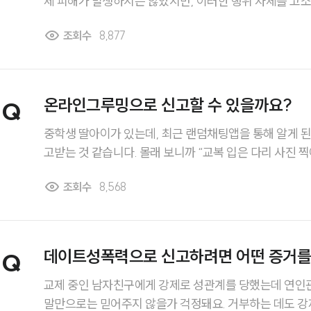
제 피해가 발생하지는 않았지만, 이러한 행위 자체를 고소
시 통매음고소하려면 어떤 절차와 증거가 필요한지 알고 
조회수
8,877
온라인그루밍으로 신고할 수 있을까요?
Q
중학생 딸아이가 있는데, 최근 랜덤채팅앱을 통해 알게 된
고받는 것 같습니다. 몰래 보니까 “교복 입은 다리 사진 
가 있던데, 아이가 실제로 사진을 보내지는 않았지만, 
조회수
8,568
으로 그 남성을 처벌할 수 있을까요?
데이트성폭력으로 신고하려면 어떤 증거를
Q
히
교제 중인 남자친구에게 강제로 성관계를 당했는데 연인
말만으로는 믿어주지 않을가 걱정돼요. 거부하는 데도 강