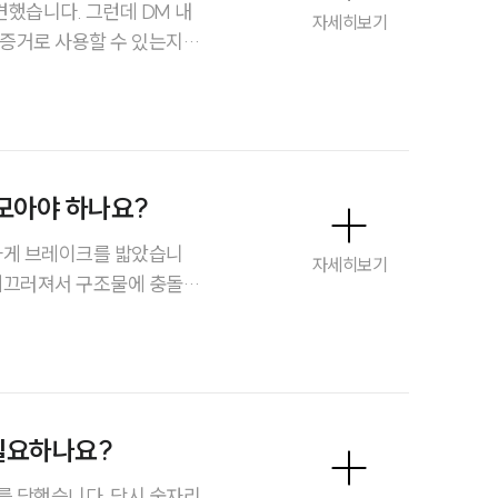
했습니다. 그런데 DM 내
자세히보기
도증거로 사용할 수 있는지
법이 있는지도 알고 싶습니
그룹소개
그룹소개
대륜의 강점
모아야 하나요?
오시는 길
급하게 브레이크를 밟았습니
자세히보기
 미끄러져서 구조물에 충돌해
글로벌 파트너 로펌
요… 비접촉교통사고도 사고
고객의 소리
 해야 하는지 알고 싶습니
통합검색
AI대륜
필요하나요?
업무사례
를 당했습니다. 당시 술자리