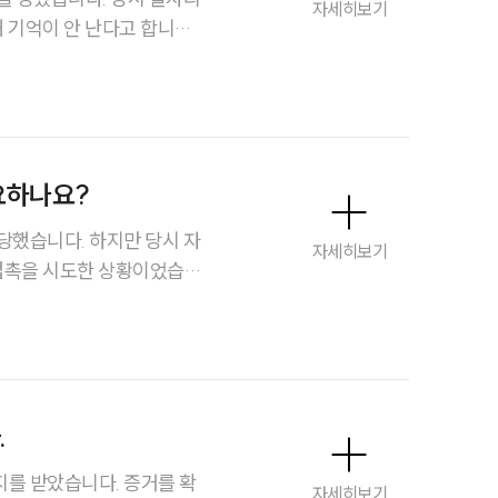
자세히보기
 기억이 안 난다고 합니다.
주요 업무사례
고, 저도 자료들을 수집해
으려면 구체적으로 어떤 증
사례분석/최신동향
다.
법률정보
법률지식인
요하나요?
고객후기
하지만 당시 자
자세히보기
 접촉을 시도한 상황이었습
업무분야
스포츠엔터테인먼트그룹 업무
인정되려면 어떤 요건이 필
전체
.
구성원 소개
를 받았습니다. 증거를 확
자세히보기