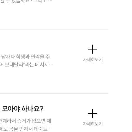
할 수 있을까요? 그리고 혹
대륜법률상담예약
싶습니다.
 남자 대학생과 연락을 주
자세히보기
찍어 보내달라”라는 메시지
이런 경우에도 온라인그루밍
 모아야 하나요?
스토리
관계라서 증거가 없으면 제
자세히보기
제로 몸을 만져서 데이트성