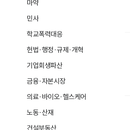
마약
민사
학교폭력대응
헌법·행정·규제·개혁
기업회생파산
금융·자본시장
의료·바이오·헬스케어
노동·산재
건설부동산