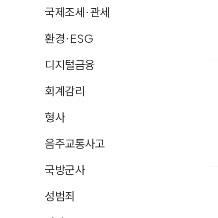
국제조세·관세
환경·ESG
디지털금융
회계감리
형사
음주교통사고
국방군사
성범죄