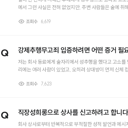
에서 그런 사실은 전혀 없었지만, 주변 사람들은 술에 취해
상대방이 감정적으로 허위 신고를 한 것 같아 너무 억울하
조회수
6,619
서 무고로 맞대응하려고 합니다. 성추행무고죄로 인정받
거가 필요하고, 어떤 요건이 충족되어야 하는지 궁금합니
강제추행무고죄 입증하려면 어떤 증거 필
Q
저는 회사 동료에게 술자리에서 성추행을 했다고 고소를 당했습니다. 
리에는 여러 사람이 있었고, 오히려 상대방이 먼저 신체
니다. 최근 주변에서 CCTV나 통화녹음, 문자메시지 등의 증거를 확보해서 강제추
조회수
7,623
행무고죄로 대응한 사례도 있다고 들었습니다. 저 역시 상대방의 허위 진술을 입증하
고 싶은데, 어떤 증거를 확보해야 하고 실제로 무고죄가 
요한지 궁금합니다.
직장성희롱으로 상사를 신고하려고 합니다
Q
회사 상사로부터 반복적으로 부적절한 성적 발언과 메시지