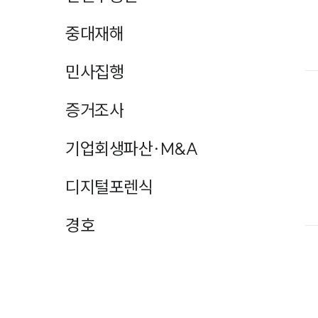
중대재해
민사집행
증거조사
기업회생파산·M&A
디지털포렌식
경호