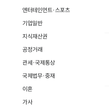
엔터테인먼트·스포츠
기업일반
지식재산권
공정거래
관세·국제통상
국제법무·중재
이혼
가사