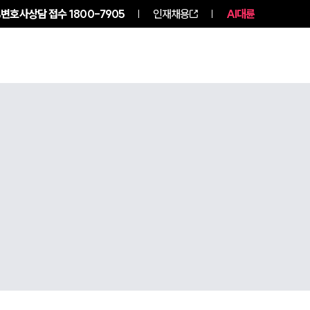
변호사상담 접수
1800-7905
인재채용
AI대륜
구성원 소개
소식/자료