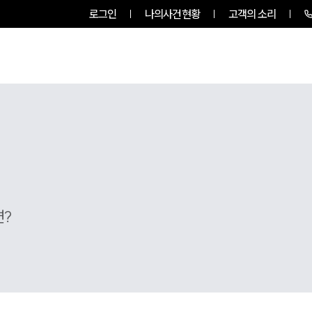
로그인
나의사건현황
고객의 소리
룹소개
업무사례
업무분야
면?