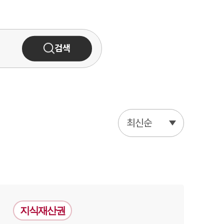
그룹소개
그룹소개
대륜의 강점
검색
오시는 길
글로벌 파트너 로펌
고객의 소리
최신순
통합검색
AI대륜
업무사례
주요 업무사례
지식재산권
사례분석/최신동향