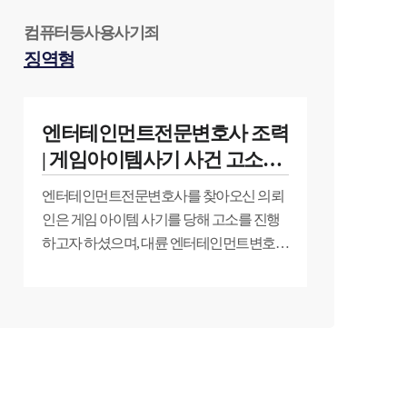
법률정보
컴퓨터등사용사기죄
징역형
법률지식인
고객후기
엔터테인먼트전문변호사 조력
| 게임아이템사기 사건 고소대
업무분야
리로 피고인 처벌 성공
엔터테인먼트전문변호사를 찾아오신 의뢰
스포츠엔터테인먼트그룹 업무
인은 게임 아이템 사기를 당해 고소를 진행
하고자 하셨으며, 대륜 엔터테인먼트변호사
전체
의 조력으로 피고인 처벌에 성공하였습니
다.
구성원 소개
엔터테인먼트전문변호사