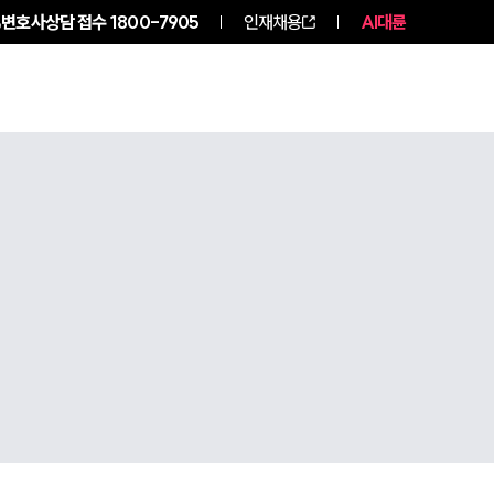
변호사상담 접수
1800-7905
인재채용
AI대륜
구성원 소개
소식/자료