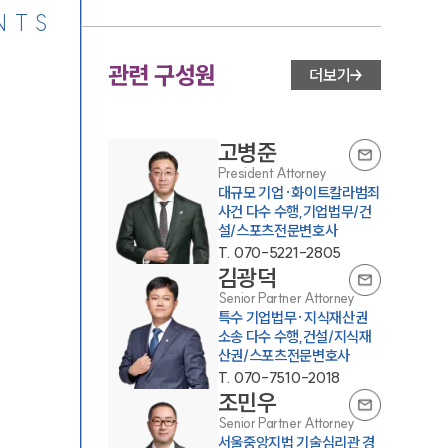
NTS
관련 구성원
더보기
고병준
President Attorney
대규모 기업·화이트칼라범죄
사건 다수 수행,기업법무/건
설/스포츠전문변호사
T.
070-5221-2805
김광덕
Senior Partner Attorney
특수 기업법무·지식재산권
소송 다수 수행,건설/지식재
산권/스포츠전문변호사
T.
070-7510-2018
조민우
Senior Partner Attorney
서울중앙지법 기술심리관 경