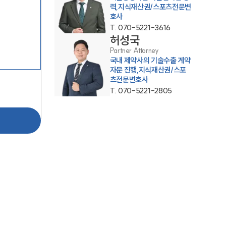
력,지식재산권/스포츠전문변
호사
T.
070-5221-3616
허성국
Partner Attorney
국내 제약사의 기술수출 계약
자문 진행,지식재산권/스포
츠전문변호사
T.
070-5221-2805
그룹소개
그룹소개
대륜의 강점
오시는 길
글로벌 파트너 로펌
고객의 소리
통합검색