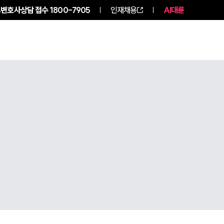
변호사상담 접수
1800-7905
인재채용
AI대륜
구성원 소개
소식/자료