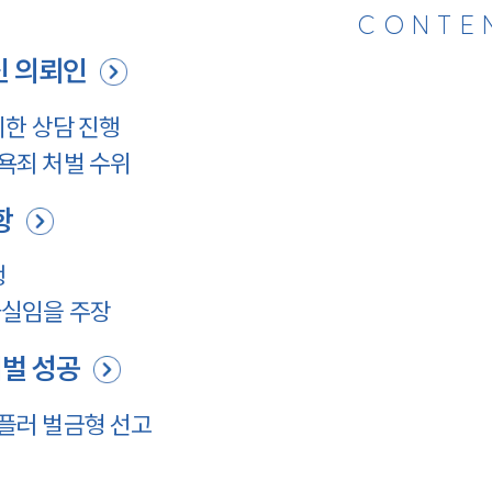
CONTE
 의뢰인
한 상담 진행
욕죄 처벌 수위
항
행
사실임을 주장
벌 성공
플러 벌금형 선고