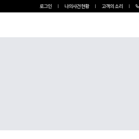
로그인
나의사건현황
고객의 소리
룹소개
업무사례
업무분야