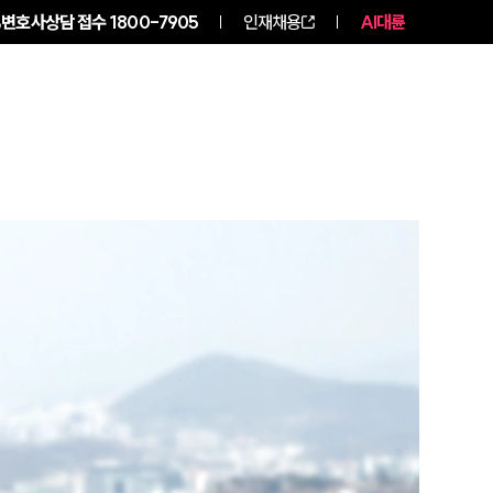
변호사상담 접수
1800-7905
인재채용
AI대륜
구성원 소개
소식/자료