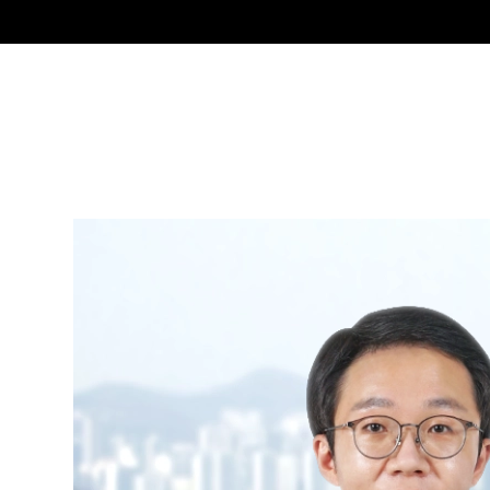
그
변관훈
Partner Attorney