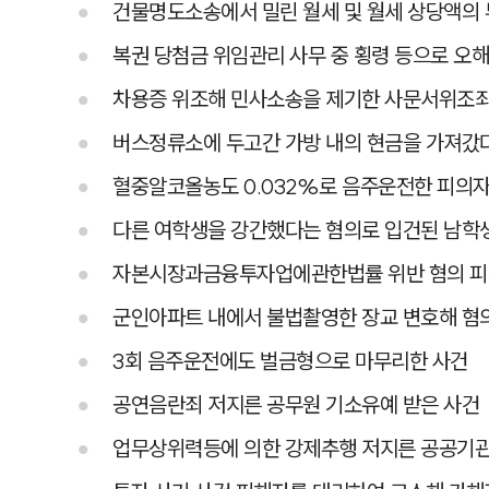
건물명도소송에서 밀린 월세 및 월세 상당액의
복권 당첨금 위임관리 사무 중 횡령 등으로 오
차용증 위조해 민사소송을 제기한 사문서위조죄
버스정류소에 두고간 가방 내의 현금을 가져갔다
혈중알코올농도 0.032%로 음주운전한 피의자
다른 여학생을 강간했다는 혐의로 입건된 남학
자본시장과금융투자업에관한법률 위반 혐의 피의
군인아파트 내에서 불법촬영한 장교 변호해 혐
3회 음주운전에도 벌금형으로 마무리한 사건
공연음란죄 저지른 공무원 기소유예 받은 사건
업무상위력등에 의한 강제추행 저지른 공공기관