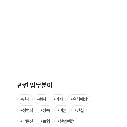
그룹소개
그룹소개
대륜의 강점
관련 업무분야
오시는 길
민사
형사
가사
손해배상
글로벌 파트너 로펌
성범죄
상속
이혼
건설
고객의 소리
부동산
보험
헌법행정
통합검색