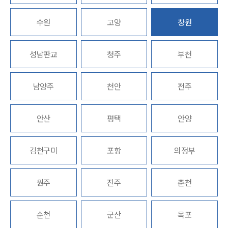
업무분야
수원
고양
창원
스포츠엔터테인먼트그룹 업무
성남판교
청주
부천
전체
남양주
천안
전주
구성원 소개
엔터테인먼트전문변호사
안산
평택
안양
소식/자료
김천구미
포항
의정부
언론보도
공지사항
원주
진주
춘천
법률 블로그
법률서식
뉴스레터/브로슈어
순천
군산
목포
세미나