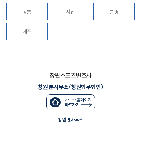
강릉
서산
통영
대륜법률상담예약
대륜법률상담예약
제주
창원스포츠변호사
창원 분사무소(창원법무법인)
사무소 홈페이지
바로가기
창원 분사무소