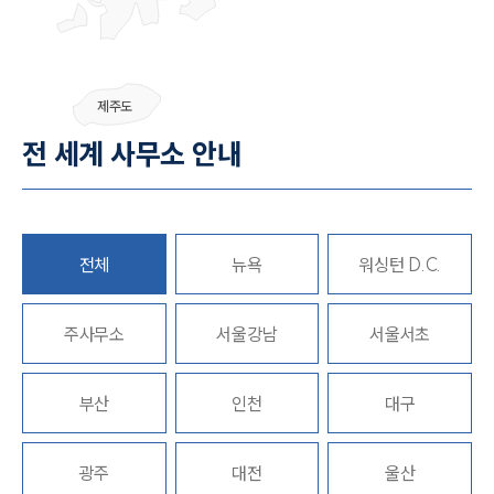
그룹소개
제주도
그룹소개
전 세계 사무소 안내
대륜의 강점
오시는 길
글로벌 파트너 로펌
고객의 소리
통합검색
전체
뉴욕
워싱턴 D.C.
AI대륜
업무사례
주사무소
서울강남
서울서초
주요 업무사례
부산
인천
대구
사례분석/최신동향
법률정보
법률지식인
고객후기
광주
대전
울산