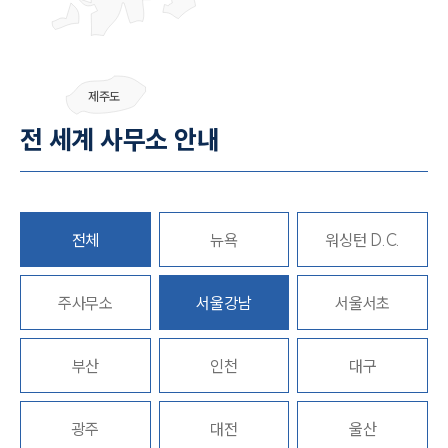
그룹소개
제주도
그룹소개
전 세계 사무소 안내
대륜의 강점
오시는 길
글로벌 파트너 로펌
고객의 소리
통합검색
전체
뉴욕
워싱턴 D.C.
AI대륜
업무사례
주사무소
서울강남
서울서초
주요 업무사례
부산
인천
대구
사례분석/최신동향
법률정보
법률지식인
고객후기
광주
대전
울산