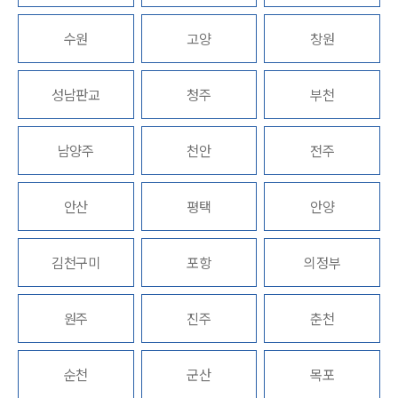
업무분야
수원
고양
창원
스포츠엔터테인먼트그룹 업무
성남판교
청주
부천
전체
남양주
천안
전주
구성원 소개
엔터테인먼트전문변호사
안산
평택
안양
소식/자료
김천구미
포항
의정부
언론보도
공지사항
원주
진주
춘천
법률 블로그
법률서식
뉴스레터/브로슈어
순천
군산
목포
세미나