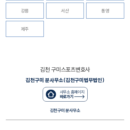
강릉
서산
통영
대륜법률상담예약
대륜법률상담예약
제주
김천 구미스포츠변호사
김천구미 분사무소(김천구미법무법인)
사무소 홈페이지
바로가기
김천구미 분사무소