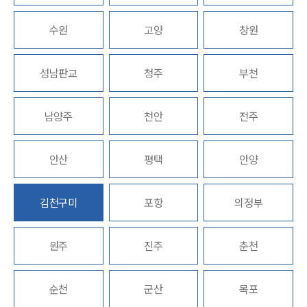
업무분야
수원
고양
창원
스포츠엔터테인먼트그룹 업무
성남판교
청주
부천
전체
남양주
천안
전주
구성원 소개
엔터테인먼트전문변호사
안산
평택
안양
소식/자료
김천구미
포항
의정부
언론보도
공지사항
원주
진주
춘천
법률 블로그
법률서식
뉴스레터/브로슈어
순천
군산
목포
세미나