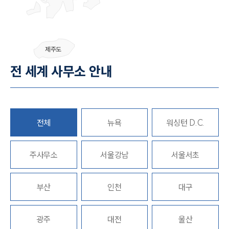
그룹소개
제주도
그룹소개
전 세계 사무소 안내
대륜의 강점
오시는 길
글로벌 파트너 로펌
고객의 소리
통합검색
전체
뉴욕
워싱턴 D.C.
AI대륜
업무사례
주사무소
서울강남
서울서초
주요 업무사례
부산
인천
대구
사례분석/최신동향
법률정보
법률지식인
고객후기
광주
대전
울산