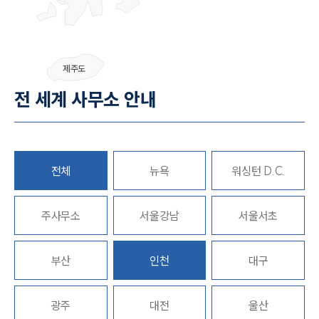
그룹소개
제주도
그룹소개
전 세계 사무소 안내
대륜의 강점
오시는 길
글로벌 파트너 로펌
고객의 소리
통합검색
전체
뉴욕
워싱턴 D.C.
AI대륜
업무사례
주사무소
서울강남
서울서초
주요 업무사례
부산
인천
대구
사례분석/최신동향
법률정보
법률지식인
고객후기
광주
대전
울산