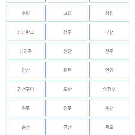
업무분야
수원
고양
창원
스포츠엔터테인먼트그룹 업무
성남판교
청주
부천
전체
남양주
천안
전주
구성원 소개
엔터테인먼트전문변호사
안산
평택
안양
소식/자료
김천구미
포항
의정부
언론보도
공지사항
원주
진주
춘천
법률 블로그
법률서식
뉴스레터/브로슈어
순천
군산
목포
세미나