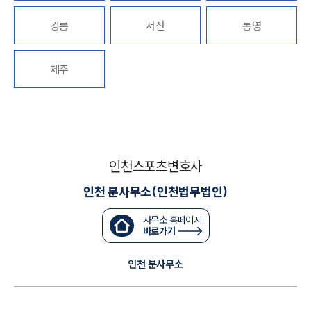
강릉
서산
통영
대륜법률상담예약
대륜법률상담예약
제주
인천스포츠변호사
인천 분사무소(인천법무법인)
사무소 홈페이지
바로가기
인천 분사무소