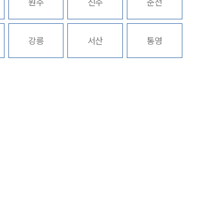
원주
진주
춘천
구성원 소개
강릉
서산
통영
엔터테인먼트전문변호사
소식/자료
언론보도
공지사항
법률 블로그
법률서식
뉴스레터/브로슈어
세미나