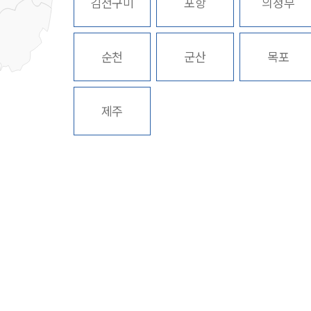
김천구미
포항
의정부
순천
군산
목포
제주