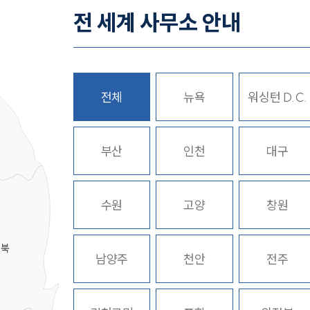
전 세계 사무소 안내
전체
뉴욕
워싱턴 D.C.
히
부산
인천
대구
수원
고양
창원
경북
남양주
천안
전주