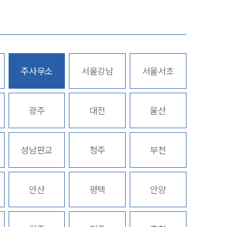
업무사례
주요 업무사례
주사무소
서울강남
서울서초
사례분석/최신동향
스토리
법률정보
광주
대전
울산
법률지식인
고객후기
성남판교
청주
부천
업무분야
안산
평택
안양
스포츠엔터테인먼트그룹 업무
전체