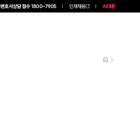
변호사상담 접수
1800-7905
인재채용
AI대륜
구성원 소개
소식/자료
그룹소개
그룹소개
대륜의 강점
오시는 길
글로벌 파트너 로펌
고객의 소리
통합검색
AI대륜