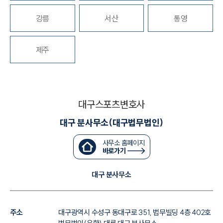
대륜법률상담예약
강릉
서산
통영
대륜법률상담예약
제주
대구스포츠변호사
대구 분사무소(대구법무법인)
사무소 홈페이지
바로가기
대구 분사무소
주소
대구광역시 수성구 동대구로 351, 법무빌딩 4층 402호