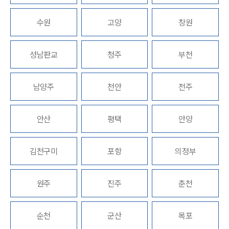
업무분야
수원
고양
창원
스포츠엔터테인먼트그룹 업무
전체
성남판교
청주
부천
구성원 소개
남양주
천안
전주
엔터테인먼트전문변호사
안산
평택
안양
소식/자료
김천구미
포항
의정부
언론보도
공지사항
법률 블로그
원주
진주
춘천
법률서식
뉴스레터/브로슈어
세미나
순천
군산
목포