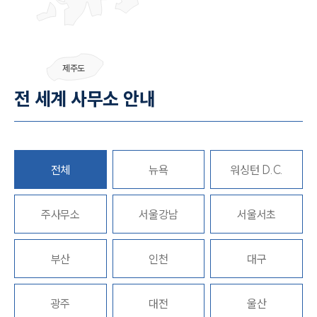
그룹소개
제주도
그룹소개
대륜의 강점
전 세계 사무소 안내
오시는 길
글로벌 파트너 로펌
고객의 소리
통합검색
AI대륜
전체
뉴욕
워싱턴 D.C.
업무사례
주사무소
서울강남
서울서초
주요 업무사례
사례분석/최신동향
부산
인천
대구
법률정보
법률지식인
고객후기
광주
대전
울산