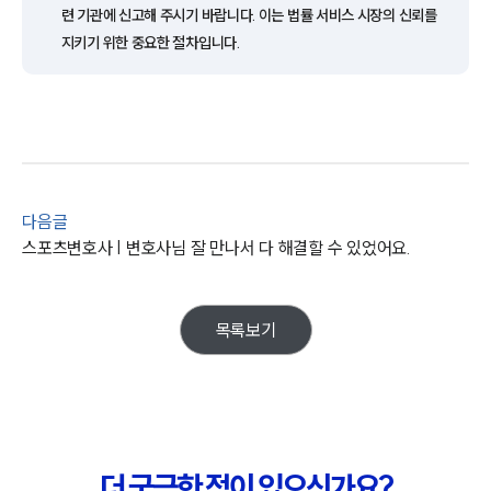
련 기관에 신고해 주시기 바랍니다. 이는 법률 서비스 시장의 신뢰를
업무사례
지키기 위한 중요한 절차입니다.
주요 업무사례
사례분석/최신동향
법률정보
법률지식인
고객후기
다음글
업무분야
스포츠변호사 | 변호사님 잘 만나서 다 해결할 수 있었어요.
스포츠엔터테인먼트그룹 업무
전체
목록보기
구성원 소개
엔터테인먼트전문변호사
더 궁금한 점이 있으신가요?