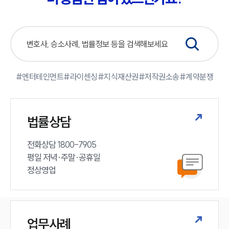
소식/자료
언론보도
공지사항
법률 블로그
법률서식
뉴스레터/브로슈어
세미나
#엔터테인먼트
#라이센싱
#지식재산권
#저작권소송
#계약분쟁
대륜법률상담예약
법률상담
대륜법률상담예약
전화상담 1800-7905

평일 저녁·주말·공휴일

정상영업
업무사례