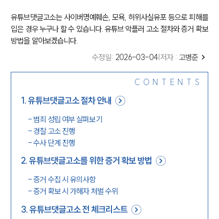
유튜브댓글고소는 사이버명예훼손, 모욕, 허위사실유포 등으로 피해를
입은 경우 누구나 할 수 있습니다. 유튜브 악플러 고소 절차와 증거 확보
방법을 알아보겠습니다.
수정일
:
2026-03-04
|
저자 :
고병준
CONTENTS
1
.
유튜브댓글고소 절차 안내
-
범죄 성립 여부 살펴보기
-
경찰 고소 진행
-
수사 단계 진행
2
.
유튜브댓글고소를 위한 증거 확보 방법
-
증거 수집 시 유의사항
-
증거 확보 시 가해자 처벌 수위
3
.
유튜브댓글고소 전 체크리스트