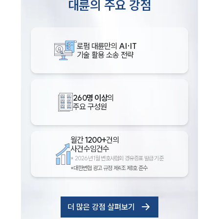
대륜의 주요 강점
로펌 대륜만의
AI·IT
기술 활용 소송 전략
260명 이상
의
주요 구성원
월간
1200+
건의
사건수임건수
*
2026년 1월 변호사협회 경유증표 발급 기준
*대한변협 광고 규정 제4조 제1호 준수
더 많은 강점 살펴보기