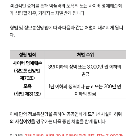
객관적인 증거를 통해 악플러의 모욕죄 또는 사이버 명예훼손죄
가 성립할 경우, 가해자는 처벌받게 됩니다.
형법 및 정보통신망법에 따라 다음과 같은 처벌이 내려지게 됩니
다.
성립 범죄
처벌 수위
사이버 명예훼손
3년 이하의 징역 또는 3,000만 원 이하의 
(정보통신망법 
벌금
제70조)
모욕
1년 이하의 징역이나 금고 또는 200만 원 
그룹소개
(형법 제311조)
이하의 벌금
그룹소개
대륜의 강점
오시는 길
이때 만약 정보통신망을 통하여 공공연하게 드러낸 사실이 
허위
글로벌 파트너 로펌
의 사실이었을 경우
에는 더욱 중한 처벌을 받게 됩니다.
고객의 소리
통합검색
이 경우,
 7년 이하의 징역, 10년 이하의 자격 정지 또는 7,000만 