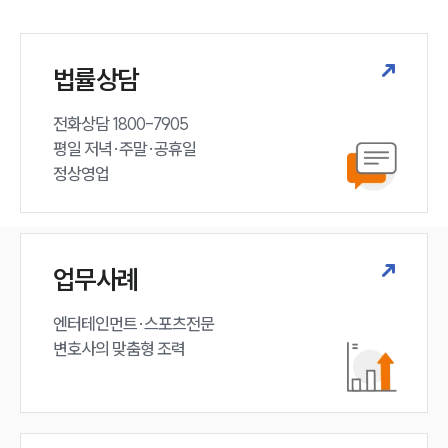
법률상담
전화상담 1800-7905

평일 저녁·주말·공휴일

정상영업
업무사례
엔터테인먼트·스포츠전문

변호사의 맞춤형 조력 