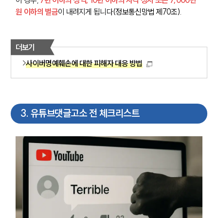
AI대륜
원 이하의 벌금
이 내려지게 됩니다
(정보통신망법 제70조).
업무사례
더보기
주요 업무사례
사례분석/최신동향
사이버명예훼손에 대한 피해자 대응 방법
법률정보
법률지식인
고객후기
3
.
유튜브댓글고소 전 체크리스트
업무분야
스포츠엔터테인먼트그룹 업무
전체
구성원 소개
엔터테인먼트전문변호사