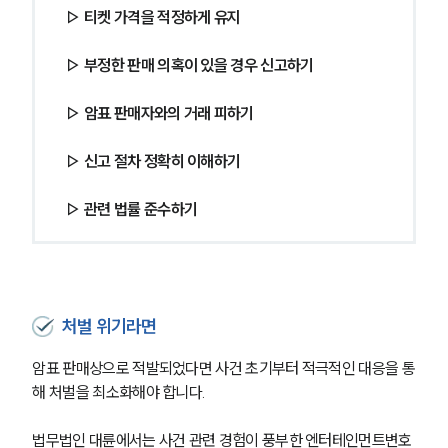
▷ 티켓 가격을 적정하게 유지
업무분야
▷ 부정한 판매 의혹이 있을 경우 신고하기
스포츠엔터테인먼트그룹 업무
▷ 암표 판매자와의 거래 피하기
전체
▷ 신고 절차 정확히 이해하기
구성원 소개
▷ 관련 법률 준수하기
엔터테인먼트전문변호사
소식/자료
처벌 위기라면
언론보도
공지사항
암표 판매상으로 적발되었다면 사건 초기부터 적극적인 대응을 통
법률 블로그
해 처벌을 최소화해야 합니다.
법률서식
뉴스레터/브로슈어
세미나
법무법인 대륜에서는 사건 관련 경험이 풍부한 엔터테인먼트변호