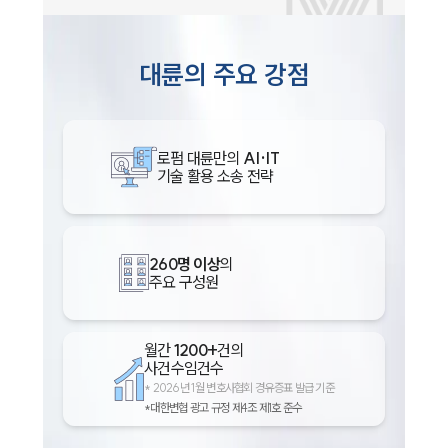
대륜의 주요 강점
로펌 대륜만의
AI·IT
기술 활용 소송 전략
260명 이상
의
주요 구성원
월간
1200+
건의
사건수임건수
*
2026년 1월 변호사협회 경유증표 발급 기준
*대한변협 광고 규정 제4조 제1호 준수