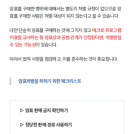
암표를 구매한 행위에 대해서는 별도의 처벌 규정이 없으므로 암
표를 구매한 사람은 처벌 대상이 되지 않는다고 할 수 있습니다.
그룹소개
다만 단순히 암표를 구매하는 것에 그치지 않고 
매크로 프로그램 
이용을 교사하는 등 암표상과 공범 관계가 인정된다면, 처벌받을 
그룹소개
수 있는 가능성
이 있습니다.
대륜의 강점
오시는 길
따라서 법적 사항을 점검하고, 이를 준수하는 것이 중요합니다.
글로벌 파트너 로펌
고객의 소리
통합검색
AI대륜
암표처벌을 피하기 위한 체크리스트
업무사례
주요 업무사례
▷ 암표 판매 금지 확인하기
사례분석/최신동향
법률정보
▷ 정당한 판매 경로 사용하기
법률지식인
고객후기