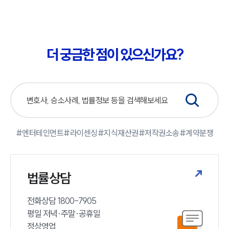
소식/자료
더 궁금한 점이 있으신가요?
언론보도
공지사항
법률 블로그
법률서식
뉴스레터/브로슈어
세미나
#엔터테인먼트
#라이센싱
#지식재산권
#저작권소송
#계약분쟁
대륜법률상담예약
대륜법률상담예약
법률상담
전화상담 1800-7905

평일 저녁·주말·공휴일

정상영업