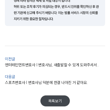
정에 따라 엄격한 제재 및 처벌 대상이 됩니다.
통합검색
AI대륜
허위 또는 조작 후기가 의심되는 경우, 반드시 진위를 확인하신 후 관
련 기관에 신고해 주시기 바랍니다. 이는 법률 서비스 시장의 신뢰를
지키기 위한 중요한 절차입니다.
업무사례
주요 업무사례
사례분석/최신동향
법률정보
법률지식인
고객후기
이전글
엔터테인먼트변호사 | 변호사님, 새출발할 수 있게 도와주셔서..
업무분야
다음글
스포츠엔터테인먼트그룹 업무
전체
스포츠변호사 | 변호사님 덕분에 한결 나아진 거 같아요.
구성원 소개
목록보기
엔터테인먼트전문변호사