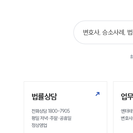
법률상담
업
전화상담 1800-7905

엔터테
평일 저녁·주말·공휴일

변호사
정상영업