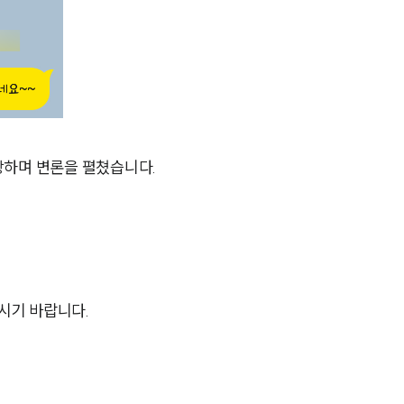
AI대륜
업무사례
주요 업무사례
장하며 변론을 펼쳤습니다.
사례분석/최신동향
법률정보
법률지식인
고객후기
시기 바랍니다.
업무분야
스포츠엔터테인먼트그룹 업무