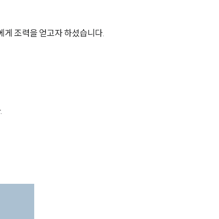
에게 조력을 얻고자 하셨습니다.
그룹소개
.
그룹소개
대륜의 강점
오시는 길
글로벌 파트너 로펌
고객의 소리
통합검색