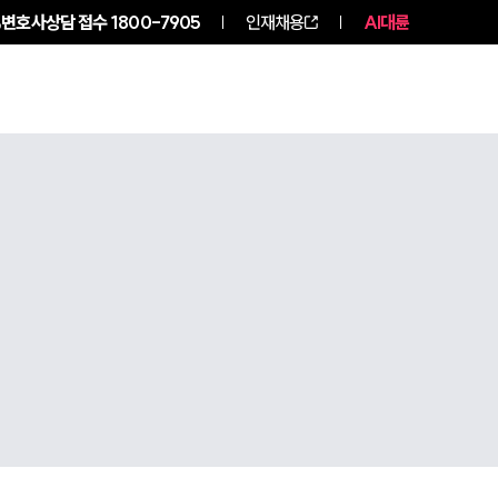
변호사상담 접수
1800-7905
인재채용
AI대륜
구성원 소개
소식/자료