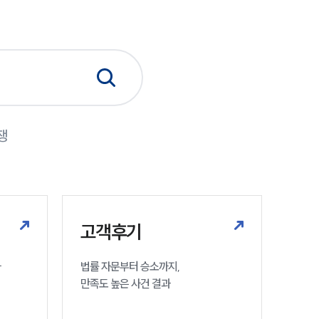
세미나
대륜법률상담예약
대륜법률상담예약
쟁
고객후기
사
법률 자문부터 승소까지,

만족도 높은 사건 결과