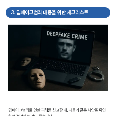
법률지식인
고객후기
3
.
딥페이크범죄 대응을 위한 체크리스트
업무분야
스포츠엔터테인먼트그룹 업무
전체
구성원 소개
엔터테인먼트전문변호사
소식/자료
언론보도
공지사항
법률 블로그
딥페이크범죄로 인한 피해를 신고할 때, 다음과 같은 사안을 확인
법률서식