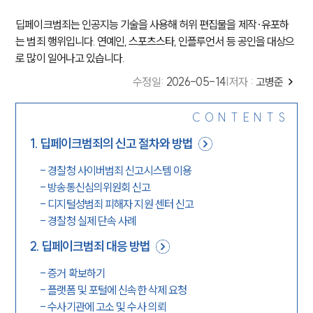
딥페이크범죄는 인공지능 기술을 사용해 허위 편집물을 제작·유포하
는 범죄 행위입니다. 연예인, 스포츠스타, 인플루언서 등 공인을 대상으
로 많이 일어나고 있습니다.
수정일
:
2026-05-14
|
저자 :
고병준
CONTENTS
1
.
딥페이크범죄의 신고 절차와 방법
-
경찰청 사이버범죄 신고시스템 이용
-
방송통신심의위원회 신고
-
디지털성범죄 피해자 지원 센터 신고
-
경찰청 실제 단속 사례
2
.
딥페이크범죄 대응 방법
-
증거 확보하기
-
플랫폼 및 포털에 신속한 삭제 요청
-
수사기관에 고소 및 수사 의뢰