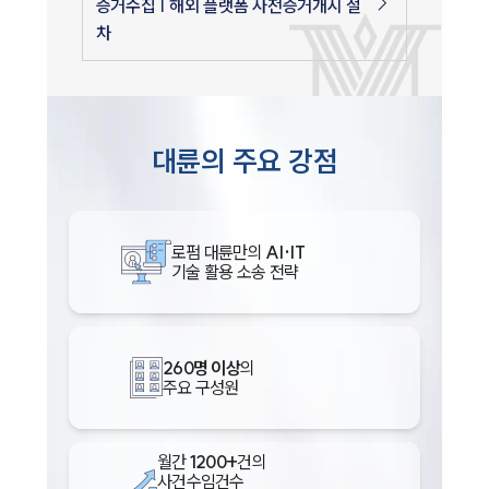
증거수집 | 해외 플랫폼 사전증거개시 절
차
대륜의 주요 강점
로펌 대륜만의
AI·IT
기술 활용 소송 전략
260명 이상
의
주요 구성원
월간
1200+
건의
사건수임건수