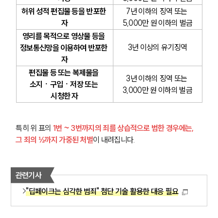
허위 성적 편집물 등을 반포한 
7년 이하의 징역 또는 
자
5,000만 원 이하의 벌금
영리를 목적으로 영상물 등을 
3년 이상의 유기징역
정보통신망을 이용하여 반포한 
자
그룹소개
편집물 등 또는 복제물을 
3년 이하의 징역 또는 
소지ㆍ구입ㆍ저장 또는 
그룹소개
3,000만 원 이하의 벌금
대륜의 강점
시청한 자
오시는 길
글로벌 파트너 로펌
고객의 소리
특히 위 표의 
1번 ~ 3번까지의 죄를 상습적으로 범한 경우에는, 
통합검색
그 죄의 ½까지 가중된 처벌
이 내려집니다.
AI대륜
업무사례
관련기사
"딥페이크는 심각한 범죄" 첨단 기술 활용한 대응 필요
주요 업무사례
사례분석/최신동향
법률정보