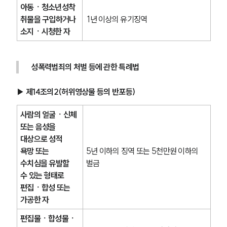
아동ㆍ청소년성착
취물을 구입하거나 
 1년 이상의 유기징역
소지ㆍ시청한 자 
성폭력범죄의 처벌 등에 관한 특례법
▶ 제14조의2(허위영상물 등의 반포등)
사람의 얼굴ㆍ신체 
또는 음성을 
대상으로 성적 
욕망 또는 
5년 이하의 징역 또는 5천만원 이하의 
수치심을 유발할 
벌금
수 있는 형태로 
편집ㆍ합성 또는 
가공한 자
편집물ㆍ합성물ㆍ