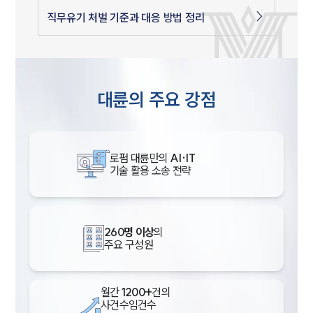
직무유기 처벌 기준과 대응 방법 정리
대륜의 주요 강점
로펌 대륜만의
AI·IT
기술 활용 소송 전략
260명 이상
의
주요 구성원
월간
1200+
건의
사건수임건수