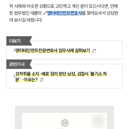
위 사례와 비슷한 상황으로 고민하고 계신 분이 있으시다면, 언제
든 법무법인 대륜의 🔗
엔터테인먼트변호사
를 찾아오셔서 상담받
아 보시길 바랍니다.
그룹소개
더보기
그룹소개
엔터테인먼트전문변호사 업무사례 살펴보기
대륜의 강점
오시는 길
관련기사
글로벌 파트너 로펌
고객의 소리
성착취물 소지·배포 혐의 받던 남성, 검찰서 ‘불기소 처
통합검색
분’…이유는?
AI대륜
업무사례
주요 업무사례
사례분석/최신동향
법률정보