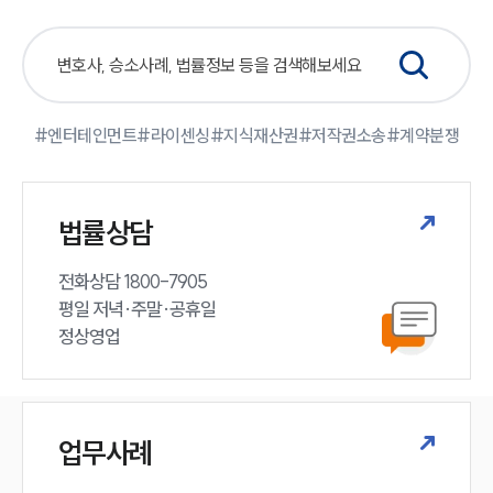
#엔터테인먼트
#라이센싱
#지식재산권
#저작권소송
#계약분쟁
법률상담
전화상담 1800-7905

평일 저녁·주말·공휴일

정상영업
업무사례