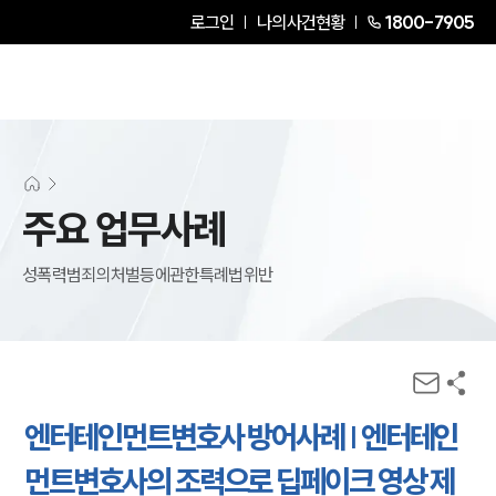
로그인
나의사건현황
1800-7905
주요 업무사례
성폭력범죄의처벌등에관한특례법위반
엔터테인먼트변호사 방어사례 | 엔터테인
먼트변호사의 조력으로 딥페이크 영상 제