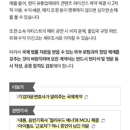
예를 들어, 현지 유통업체와의 콘텐츠 라이선스 계약 체결 시 2차
적 이용, 수익 배분, 해지 조항 등이 명확하지 않으면 심각한 손해
소식/자료
를 볼 수 있습니다. 
언론보도
또한 소속 아티스트의 해외 공연 시 비자 문제, 출입국 규정 위반, 
공지사항
외화 수익 미신고는 세무조사로 이어질 수 있습니다. 
법률 블로그
법률서식
따라서 
국제 법률 자문을 받을 수 있는 외부 로펌과의 협업 체계를 
뉴스레터/브로슈어
갖추는 것이 바람직하며 모든 계약서는 반드시 현지어 및 영문 동
세미나
시 작성, 공증 절차도 검토
해야 합니다.
대륜법률상담예약
더보기
대륜법률상담예약
기업자문변호사가 알려주는 국제계약
관련기사
대륜, 음반기획사 '헐리우드 매너'와 MOU 체결
아이돌도 '근로자'? 하니 증언이 남긴 의문