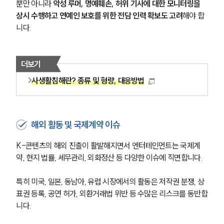
통합검색
뿐만 아니라 
악성 루머, 명예훼손, 허위 기사에 대한 모니터링을 
AI대륜
상시 수행하고 연예인 보호를 위한 전담 인력 확보도 고려
해야 합
니다.
업무사례
주요 업무사례
더보기
사례분석/최신동향
사생활침해란? 종류 및 형량, 대응방법
법률정보
법률지식인
고객후기
해외 활동 및 국제계약 이슈
업무분야
K-콘텐츠의 해외 진출이 활발해지면서 엔터테인먼트는 국제계
스포츠엔터테인먼트그룹 업무
약, 현지 법률, 세무관리, 외화정산 등 다양한 이슈에 직면합니다. 
전체
특히 미국, 일본, 동남아, 유럽 시장에서의 활동은 저작권 분쟁, 상
표권 등록, 공연 허가, 외환거래법 위반 등 수많은 리스크를 동반합
구성원 소개
니다. 
엔터테인먼트전문변호사