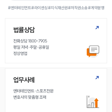
#엔터테인먼트
#라이센싱
#지식재산권
#저작권소송
#계약분쟁
법률상담
전화상담 1800-7905

평일 저녁·주말·공휴일

정상영업
업무사례
엔터테인먼트·스포츠전문

변호사의 맞춤형 조력 