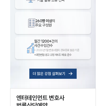
260명 이상
의
주요 구성원
월간
1200+
건의
사건수임건수
*
2026년 1월 변호사협회 경유증표 발급 기준
*대한변협 광고 규정 제4조 제1호 준수
더 많은 강점 살펴보기
엔터테인먼트
변호사
법률상담예약