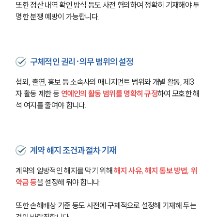
그룹소개
또한 정산 내역 확인 방식 등도 사전 협의하여 정확히 기재해야 투
명한 분쟁 예방이 가능합니다.
그룹소개
대륜의 강점
오시는 길
글로벌 파트너 로펌
구체적인 권리·의무 범위의 설정
고객의 소리
통합검색
섭외, 출연, 홍보 등 소속사의 매니지먼트 범위와 개별 활동, 제3
AI대륜
자 활동 제한 등 
연예인의 활동 범위를 명확히 규정
하여 모호한 해
석 여지를 줄여야 합니다.
업무사례
주요 업무사례
사례분석/최신동향
계약 해지 조건과 절차 기재
법률정보
법률지식인
계약의 일방적인 해지를 막기 위해 
해지 사유, 해지 통보 방법, 위
고객후기
약금 등
을 설정해 둬야 합니다.
업무분야
또한 손해배상 기준 등도 사전에 구체적으로 설정해 기재해 두는 