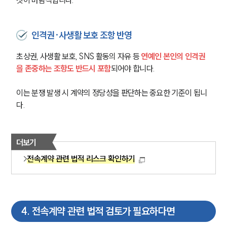
것이 바람직합니다.
스포츠엔터테인먼트그룹 업무
전체
인격권·사생활 보호 조항 반영
구성원 소개
초상권, 사생활 보호, SNS 활동의 자유 등 
연예인 본인의 인격권
을 존중하는 조항도 반드시 포함
되어야 합니다. 
엔터테인먼트전문변호사
이는 분쟁 발생 시 계약의 정당성을 판단하는 중요한 기준이 됩니
소식/자료
다.
언론보도
공지사항
더보기
법률 블로그
법률서식
전속계약 관련 법적 리스크 확인하기
뉴스레터/브로슈어
세미나
4
.
전속계약 관련 법적 검토가 필요하다면
대륜법률상담예약