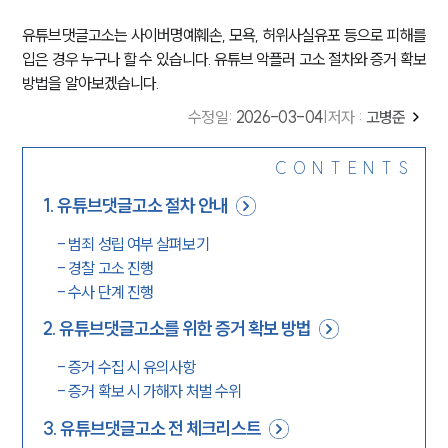
유튜브댓글고소는 사이버명예훼손, 모욕, 허위사실유포 등으로 피해를
입은 경우 누구나 할 수 있습니다. 유튜브 악플러 고소 절차와 증거 확보
방법을 알아보겠습니다.
수정일
:
2026-03-04
|
저자 :
고병준
CONTENTS
1
.
유튜브댓글고소 절차 안내
-
범죄 성립 여부 살펴보기
-
경찰 고소 진행
-
수사 단계 진행
2
.
유튜브댓글고소를 위한 증거 확보 방법
-
증거 수집 시 유의사항
-
증거 확보 시 가해자 처벌 수위
3
.
유튜브댓글고소 전 체크리스트