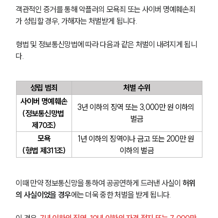
객관적인 증거를 통해 악플러의 모욕죄 또는 사이버 명예훼손죄
가 성립할 경우, 가해자는 처벌받게 됩니다.
형법 및 정보통신망법에 따라 다음과 같은 처벌이 내려지게 됩니
다.
성립 범죄
처벌 수위
사이버 명예훼손
3년 이하의 징역 또는 3,000만 원 이하의 
(정보통신망법 
벌금
제70조)
모욕
1년 이하의 징역이나 금고 또는 200만 원 
그룹소개
(형법 제311조)
이하의 벌금
그룹소개
대륜의 강점
오시는 길
이때 만약 정보통신망을 통하여 공공연하게 드러낸 사실이 
허위
글로벌 파트너 로펌
의 사실이었을 경우
에는 더욱 중한 처벌을 받게 됩니다.
고객의 소리
통합검색
이 경우,
 7년 이하의 징역, 10년 이하의 자격 정지 또는 7,000만 