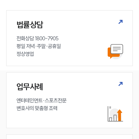
법률상담
전화상담 1800-7905

평일 저녁·주말·공휴일

정상영업
업무사례
엔터테인먼트·스포츠전문

변호사의 맞춤형 조력 