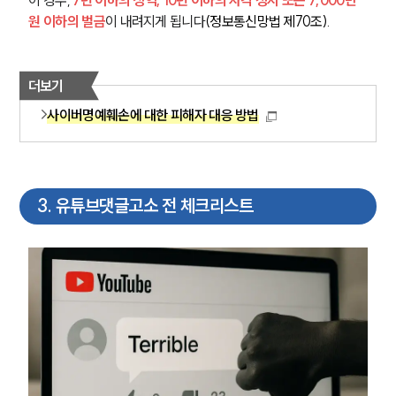
AI대륜
원 이하의 벌금
이 내려지게 됩니다
(정보통신망법 제70조).
업무사례
더보기
주요 업무사례
사례분석/최신동향
사이버명예훼손에 대한 피해자 대응 방법
법률정보
법률지식인
고객후기
3
.
유튜브댓글고소 전 체크리스트
업무분야
스포츠엔터테인먼트그룹 업무
전체
구성원 소개
엔터테인먼트전문변호사