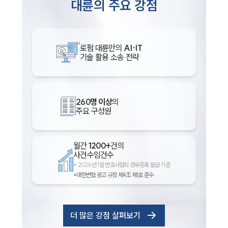
대륜의 주요 강점
로펌 대륜만의
AI·IT
기술 활용 소송 전략
260명 이상
의
주요 구성원
월간
1200+
건의
사건수임건수
*
2026년 1월 변호사협회 경유증표 발급 기준
*대한변협 광고 규정 제4조 제1호 준수
더 많은 강점 살펴보기